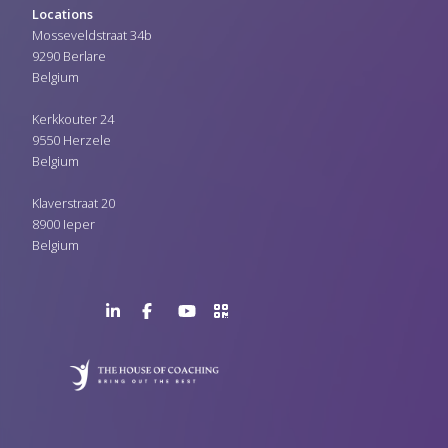
Locations
Mosseveldstraat 34b
9290 Berlare
Belgium
Kerkkouter 24
9550 Herzele
Belgium
Klaverstraat 20
8900 Ieper
Belgium
LinkedIn
Facebook
YouTube
>URL
Page
Page
Channel
QR
Code