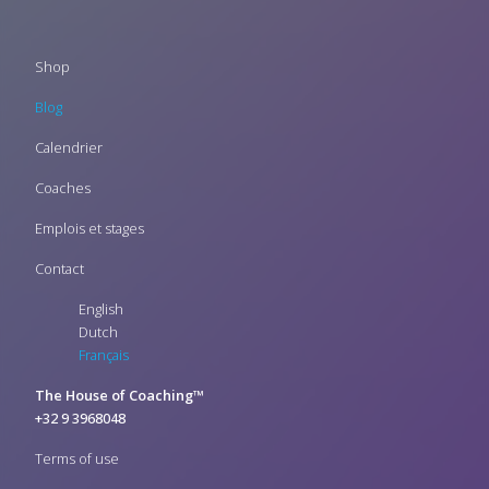
Footer
Shop
menu
Blog
Calendrier
Coaches
Emplois et stages
Contact
English
Dutch
Français
The House of Coaching™
+32 9 3968048
Terms of use