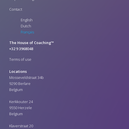
Cronos Group
CS Workx
Contact
CTAC
English
Different
Dioss
Dutch
Effic
Français
Everyware
FAVV
The House of Coaching™
FDS Promotions
+32 9 3968048
Fentris
Film Festival van
Terms of use
Vlaanderen Gent
FIT IT
Locations
Flanders' Bike Valley
Mosseveldstraat 34b
FOD Financiën
9290 Berlare
FOD Sociale Zekerheid
Belgium
Future Business Architects
GalvaPower
Kerkkouter 24
Gemeente Evergem
Gemeente Oosterzele
9550 Herzele
GNIC - Global Network for
Belgium
Independent Certification
Gobert Advocaten
Klaverstraat 20