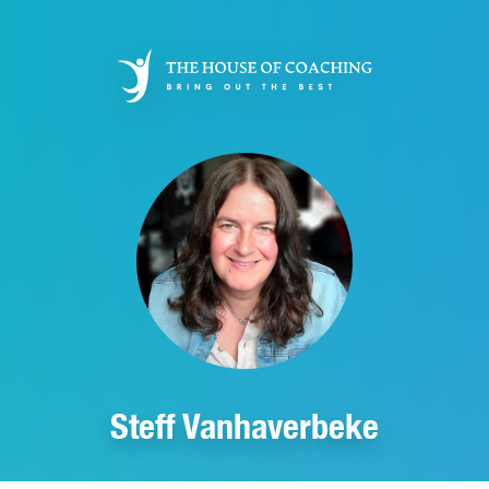
Aller
au
contenu
principal
Steff Vanhaverbeke