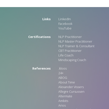
Links
LinkedIn
Facebook
YouTube
Certifications
NLP Practitioner
NLP Master Practitioner
NLP Trainer & Consultant
CBT Practitioner
Life Coach
Mindscaping Coach
References
.kloos
24+
ABOG
About Time
Alexander Vissers
Allegre Cursussen
Altermate
Ambits
Arios