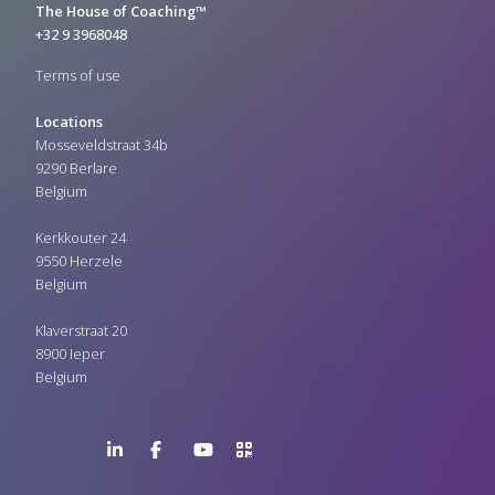
The House of Coaching™
+32 9 3968048
Terms of use
Locations
Mosseveldstraat 34b
9290 Berlare
Belgium
Kerkkouter 24
9550 Herzele
Belgium
Klaverstraat 20
8900 Ieper
Belgium
LinkedIn
Facebook
YouTube
>URL