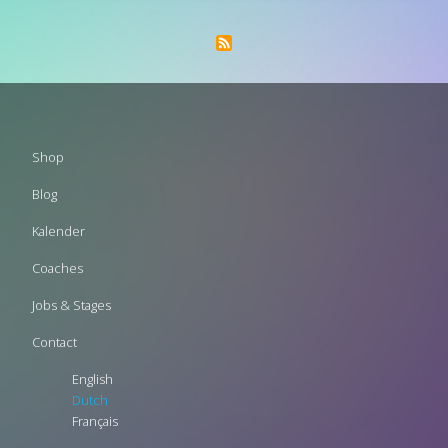
Footer
Shop
menu
Blog
Kalender
Coaches
Jobs & Stages
Contact
English
Dutch
Français