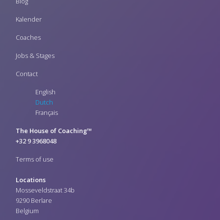
Blog
Kalender
Coaches
Jobs & Stages
Contact
English
Dutch
Français
The House of Coaching™
+32 9 3968048
Terms of use
Locations
Mosseveldstraat 34b
9290 Berlare
Belgium