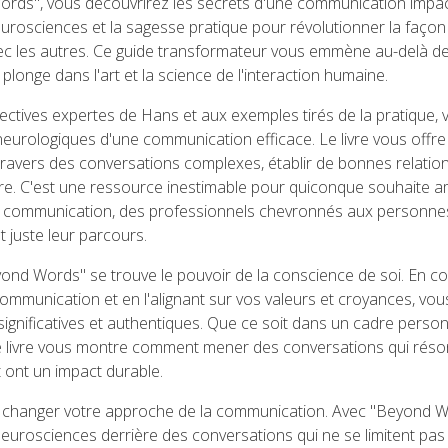
rds", vous découvrirez les secrets d'une communication impac
urosciences et la sagesse pratique pour révolutionner la faço
ec les autres. Ce guide transformateur vous emmène au-delà de
plonge dans l'art et la science de l'interaction humaine.
ctives expertes de Hans et aux exemples tirés de la pratique, 
eurologiques d'une communication efficace. Le livre vous offre
travers des conversations complexes, établir de bonnes relation
re. C'est une ressource inestimable pour quiconque souhaite a
communication, des professionnels chevronnés aux personnes
juste leur parcours.
nd Words" se trouve le pouvoir de la conscience de soi. En c
communication et en l'alignant sur vos valeurs et croyances, vo
ignificatives et authentiques. Que ce soit dans un cadre perso
e livre vous montre comment mener des conversations qui rés
ont un impact durable.
 changer votre approche de la communication. Avec "Beyond W
neurosciences derrière des conversations qui ne se limitent pas 