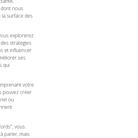
tante,
n dont nous
 la surface des
vous explorerez
 des stratégies
s et influencer
méliorer ses
 qui
omprenant votre
us pouvez créer
nnel ou
onnent
ords", vous
à parler, mais