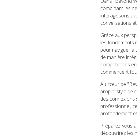
Dans "Beyond Wo
combinant les ne
interagissons av
conversations et 
Grâce aux perspe
les fondements n
pour naviguer à 
de manière intèg
compétences en 
commencent tout 
Au cœur de "Beyo
propre style de 
des connexions s
professionnel, c
profondément et 
Préparez-vous à
découvrirez les 