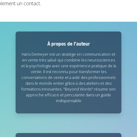
blement un contact.
À propos de l'auteur
Hans Demeyer est un stratège en communication et
en vente très salué qui combine les neurosciences
et la psychologie avec une expérience pratique de la
vente. Il est reconnu pour transformer les
conversations de vente et a aidé des professionnels
dans le monde entier grâce à des ateliers et des
formations innovantes. "Beyond Words" résume son
approche efficace et percutante dans un guide
indispensable