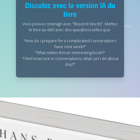
Discutez avec la version IA du
livre
Vous pouvez interagir avec "Beyond Words". Mettez
le livre au défi avec des questions telles que
"How do I prepare for a complicated conversation I
have next week?"
"What makes this an interesting book?"
"I feel insecure in conversations, what can I do about
this?"