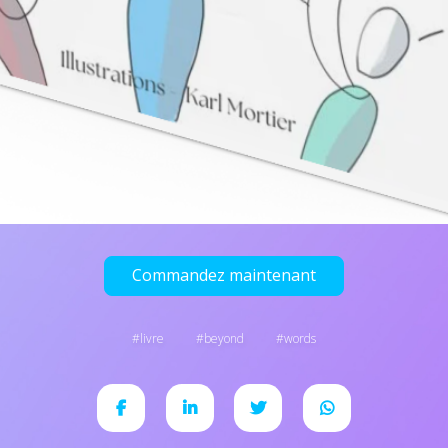
Commandez maintenant
livre
beyond
words