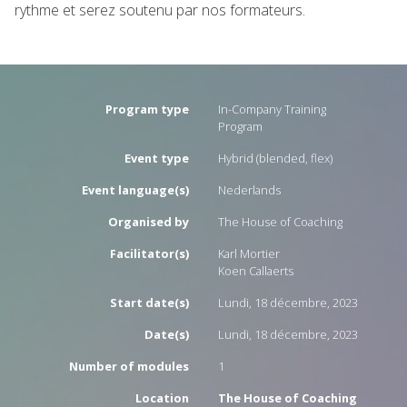
rythme et serez soutenu par nos formateurs.
Program type
In-Company Training
Program
Event type
Hybrid (blended, flex)
Event language(s)
Nederlands
Organised by
The House of Coaching
Facilitator(s)
Karl Mortier
Koen Callaerts
Start date(s)
Lundi, 18 décembre, 2023
Date(s)
Lundi, 18 décembre, 2023
Number of modules
1
Location
The House of Coaching