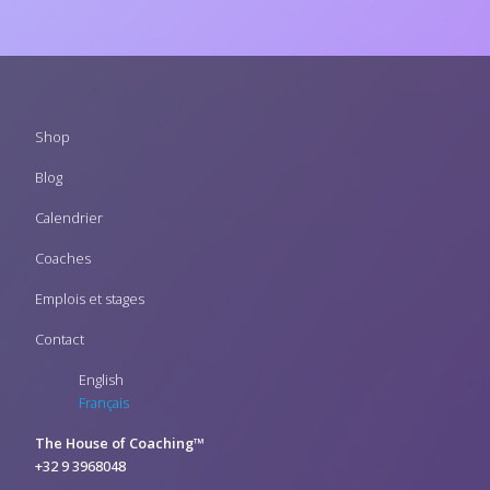
Footer
Shop
menu
Blog
Calendrier
Coaches
Emplois et stages
Contact
English
Français
The House of Coaching™
+32 9 3968048