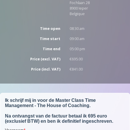
Fochlaan 28
8900
Ieper
Belgique
Time open
08:30 am
Time start
09:00 am
Time end
05:00 pm
Price (excl. VAT)
€695.00
Price (incl. VAT)
€841.00