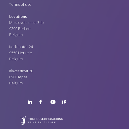
Terms of use
Locations
Mosseveldstraat 34b
9290 Berlare
Belgium
Kerkkouter 24
9550 Herzele
Belgium
Klaverstraat 20
8900 Ieper
Belgium
LinkedIn
Facebook
YouTube
>URL
Page
Page
Channel
QR