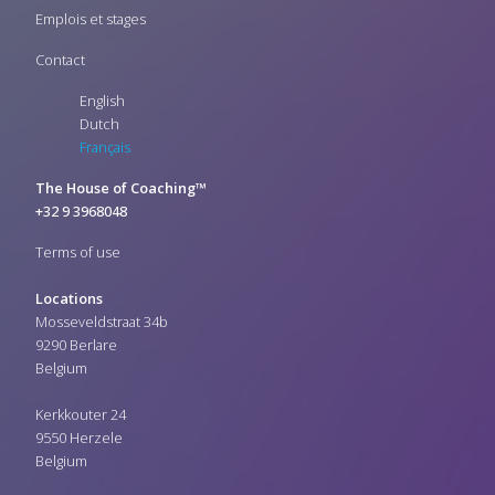
Vlaanderen
Emplois et stages
GO Antwerpen
Delhaize
Contact
Steyro
English
Media Markt
GSK
Dutch
ING
Français
Beaulieu
Delhaize
The House of Coaching™
Brico
+32 9 3968048
Brico Planet
Spar
Terms of use
Gamma
ora management
Locations
clarebout potatoes
Mosseveldstraat 34b
mydibel
9290 Berlare
Belgium
Kerkkouter 24
9550 Herzele
Belgium