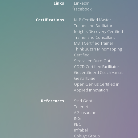
Links
LinkedIn
Facebook
Certifications
NLP Certified Master
Trainer and Facilitator
Insights Discovery Certified
Trainer and Consultant
MBTI Certified Trainer
Think Buzan Mindmapping
Certified
Stress- en Burn-Out
COCD Certified Facilitator
Gecertifieerd Coach vanuit
Gestalltvisie
Open Genius Certified in
Applied Innovation
References
Stad Gent
Telenet
AG Insurane
ING
KBC
Infrabel
Colruyt Group