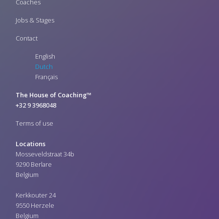
Skyline
Coaches
Katholiek Onderwijs
Vlaanderen
Jobs & Stages
GO Antwerpen
Delhaize
Contact
Steyro
English
Media Markt
GSK
Dutch
ING
Français
Beaulieu
Delhaize
The House of Coaching™
Brico
+32 9 3968048
Brico Planet
Spar
Terms of use
Gamma
ora management
Locations
clarebout potatoes
Mosseveldstraat 34b
mydibel
9290 Berlare
Belgium
Kerkkouter 24
9550 Herzele
Belgium