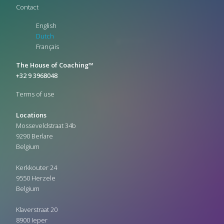
Contact
English
Dutch
Français
The House of Coaching™
+32 9 3968048
Terms of use
Locations
Mosseveldstraat 34b
9290 Berlare
Belgium
Kerkkouter 24
9550 Herzele
Belgium
Klaverstraat 20
8900 Ieper