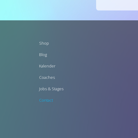
Footer
Shop
menu
Blog
Kalender
Coaches
Jobs & Stages
Contact