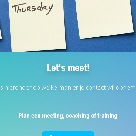
Let's meet!
es hieronder op welke manier je contact wil opnem
Plan een meeting, coaching of training