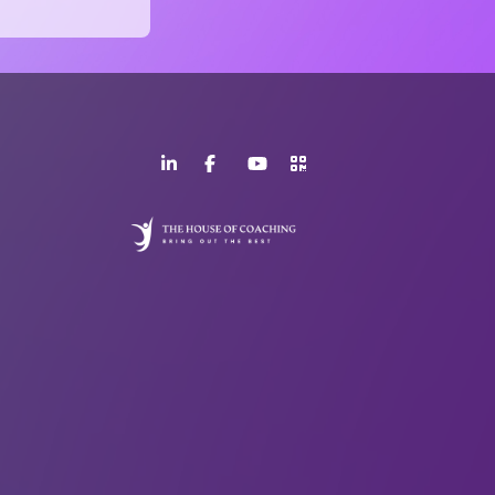
LinkedIn
Facebook
YouTube
>URL
Page
Page
Channel
QR
Code