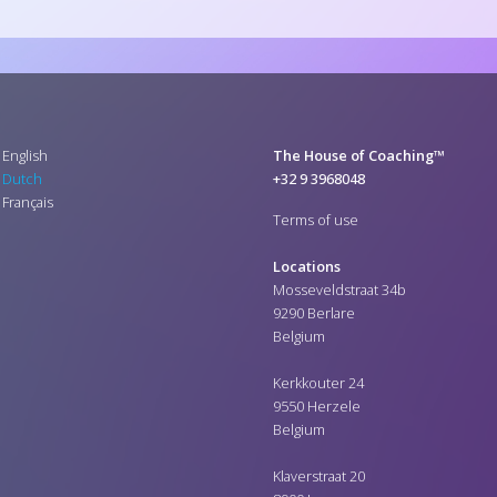
English
The House of Coaching™
Dutch
+32 9 3968048
Français
Terms of use
Locations
Mosseveldstraat 34b
9290 Berlare
Belgium
Kerkkouter 24
9550 Herzele
Belgium
Klaverstraat 20