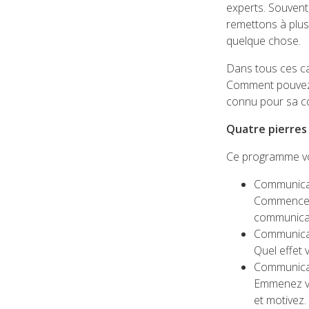
experts. Souvent
remettons à plu
quelque chose.
Dans tous ces cas
Comment pouvez-
connu pour sa co
Quatre pierres
Ce programme vou
Communicat
Commencez p
communicat
Communicat
Quel effet 
Communicat
Emmenez vot
et motivez.