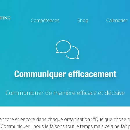
Main
Compétences
Shop
Calendrier
navigation
Communiquer efficacement
Communiquer de manière efficace et décisive
 encore et encore dans chaque organisation : "Quelque chose 
Communiquer... nous le faisons tout le temps mais cela ne fait