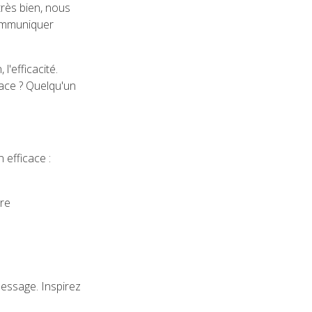
rès bien, nous
communiquer
'efficacité.
ace ? Quelqu'un
efficace :
tre
message. Inspirez