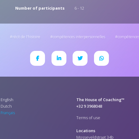
Number of participants
6 - 12
récit de l'histoire
compétences interpersonnelles
compétences
English
The House of Coaching™
Dutch
+32 9 3968048
Français
Terms of use
Locations
Mosseveldstraat 34b