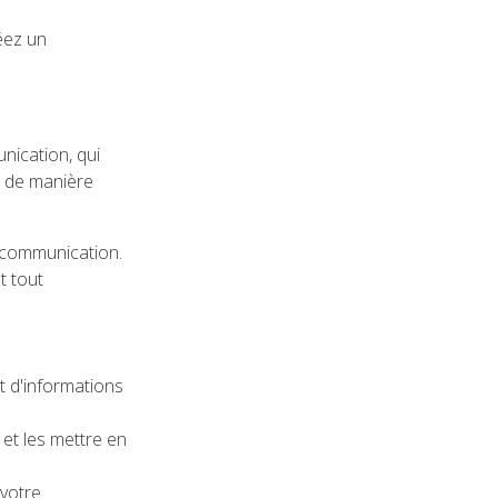
éez un
nication, qui
t de manière
 communication.
t tout
t d'informations
et les mettre en
 votre