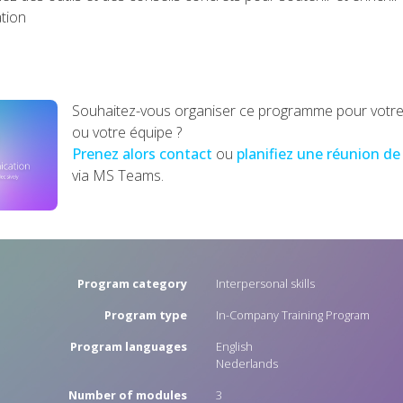
tion
Souhaitez-vous organiser ce programme pour votre
ou votre équipe ?
Prenez alors contact
ou
planifiez une réunion d
via MS Teams.
Program category
Interpersonal skills
Program type
In-Company Training Program
Program languages
English
Nederlands
Number of modules
3