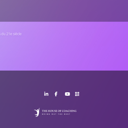
 du 21e siècle
LinkedIn
Facebook
YouTube
>URL
Page
Page
Channel
QR
Code