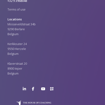
+32 9 3968048
Terms of use
Locations
Mosseveldstraat 34b
9290 Berlare
Belgium
Kerkkouter 24
9550 Herzele
Belgium
Klaverstraat 20
8900 Ieper
Belgium
LinkedIn
Facebook
YouTube
>URL
Page
Page
Channel
QR