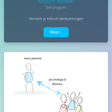
Kritisch denken
Skill program
Versterk je kritisch denkvermogen
Meer…