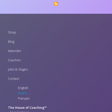
Footer
Shop
menu
Blog
Kalender
Coaches
Jobs & Stages
Contact
English
Dutch
Français
The House of Coaching™