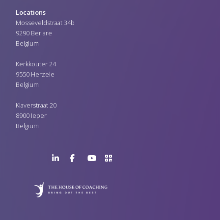
Locations
Mosseveldstraat 34b
9290 Berlare
Belgium
Kerkkouter 24
9550 Herzele
Belgium
Klaverstraat 20
8900 Ieper
Belgium
LinkedIn
Facebook
YouTube
>URL
Page
Page
Channel
QR
Code