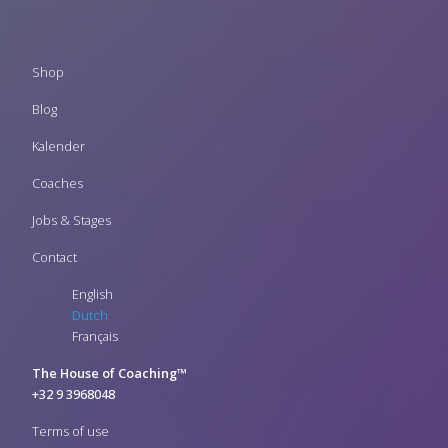
Footer
Shop
menu
Blog
Kalender
Coaches
Jobs & Stages
Contact
English
Dutch
Français
The House of Coaching™
+32 9 3968048
Terms of use