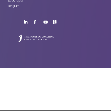
8900 Ieper
Belgium
LinkedIn
Facebook
YouTube
>URL
Page
Page
Channel
QR
Code