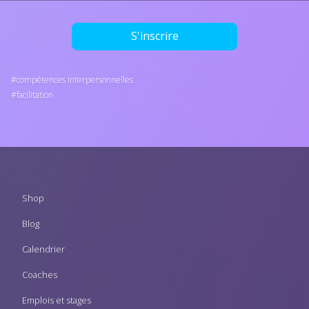
S'inscrire
compétences interpersonnelles
facilitation
Footer
Shop
menu
Blog
Calendrier
Coaches
Emplois et stages