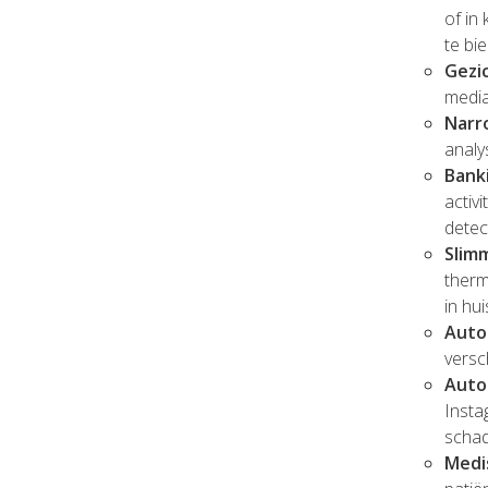
of in
te bi
Gezi
media
Narr
analy
Bank
activ
detec
Slim
therm
in hu
Auto
versc
Auto
Insta
schad
Medi