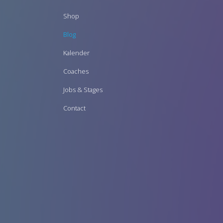
Footer
Shop
menu
Blog
Kalender
Coaches
Jobs & Stages
Contact