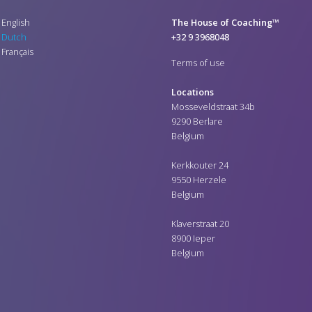
English
The House of Coaching™
Dutch
+32 9 3968048
Français
Terms of use
Locations
Mosseveldstraat 34b
9290 Berlare
Belgium
Kerkkouter 24
9550 Herzele
Belgium
Klaverstraat 20
8900 Ieper
Belgium