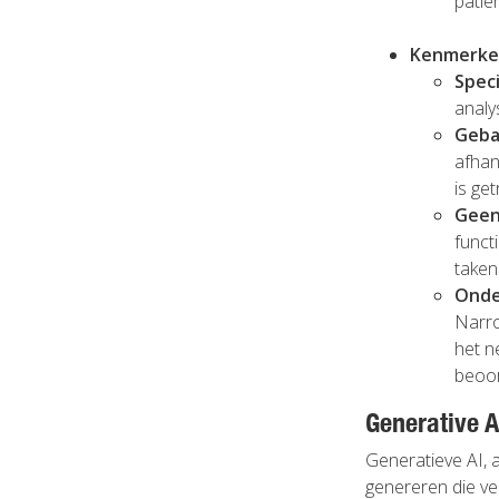
patië
Kenmerke
Speci
analy
Geba
afhan
is get
Geen
funct
taken
Onde
Narro
het n
beoor
Generative A
Generatieve AI, 
genereren die ver