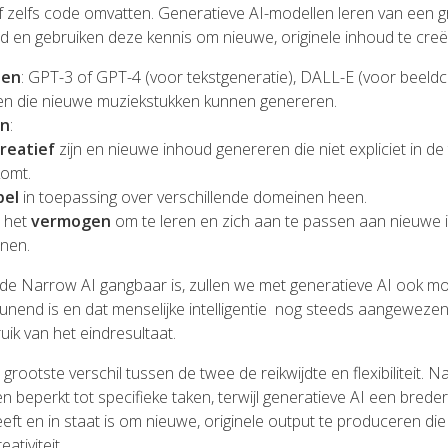
f zelfs code omvatten. Generatieve AI-modellen leren van een g
 en gebruiken deze kennis om nieuwe, originele inhoud te creë
den
: GPT-3 of GPT-4 (voor tekstgeneratie), DALL-E (voor beeldcr
n die nieuwe muziekstukken kunnen genereren.
n
:
creatief
zijn en nieuwe inhoud genereren die niet expliciet in de
omt.
bel
in toepassing over verschillende domeinen heen.
 het
vermogen
om te leren en zich aan te passen aan nieuwe 
ijnen.
j de Narrow AI gangbaar is, zullen we met generatieve AI ook 
unend is en dat menselijke intelligentie nog steeds aangewezen b
uik van het eindresultaat.
t grootste verschil tussen de twee de reikwijdte en flexibiliteit. N
n beperkt tot specifieke taken, terwijl generatieve AI een brede
ft en in staat is om nieuwe, originele output te produceren die 
ativiteit.