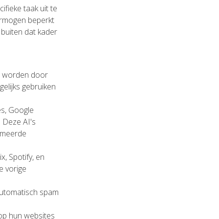
fieke taak uit te
vermogen beperkt
 buiten dat kader
t worden door
gelijks gebruiken
es, Google
 Deze AI's
mmeerde
x, Spotify, en
e vorige
 automatisch spam
 op hun websites