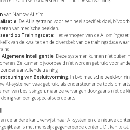
nten en zo artsen ondersteunen in hun besluitvorming.
n
van Narrow AI zijn:
alisatie
: De AI is getraind voor een heel specifiek doel, bijvoor
seren van medische beelden.
seerd op Trainingsdata
: Het vermogen van de AI om ingezet 
kelijk van de kwaliteit en de diversiteit van de trainingsdata wa
raind.
 Algemene Intelligentie
: Deze systemen kunnen niet buiten h
ioneren. Ze kunnen bijvoorbeeld niet worden gebruikt voor and
 zonder aanvullende training.
rsteuning van Besluitvorming
: In bvb medische beeldvormi
w AI-systemen vaak gebruikt als ondersteunende tools om artse
emen van beslissingen, maar ze vervangen doorgaans niet de kl
deling van een gespecialiseerde arts.
I
aan de andere kant, verwijst naar AI-systemen die nieuwe cont
gelijkbaar is met menselijk gegenereerde content. Dit kan tekst,