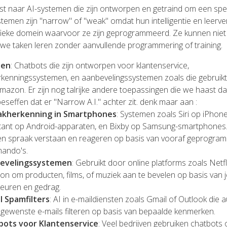
st naar AI-systemen die zijn ontworpen en getraind om een speci
temen zijn "narrow" of "weak" omdat hun intelligentie en leer
cifieke domein waarvoor ze zijn geprogrammeerd. Ze kunnen niet
we taken leren zonder aanvullende programmering of training.
den
: Chatbots die zijn ontworpen voor klantenservice,
rkenningssystemen, en aanbevelingssystemen zoals die gebruik
Amazon. Er zijn nog talrijke andere toepassingen die we haast da
eseffen dat er "Narrow A.I." achter zit. denk maar aan :
akherkenning in Smartphones
: Systemen zoals Siri op iPhon
tant op Android-apparaten, en Bixby op Samsung-smartphones.
n spraak verstaan en reageren op basis van vooraf geprogra
ando's.
evelingssystemen
: Gebruikt door online platforms zoals Netfli
n om producten, films, of muziek aan te bevelen op basis van j
euren en gedrag.
l Spamfilters
: AI in e-maildiensten zoals Gmail of Outlook die
gewenste e-mails filteren op basis van bepaalde kenmerken.
bots voor Klantenservice
: Veel bedrijven gebruiken chatbots