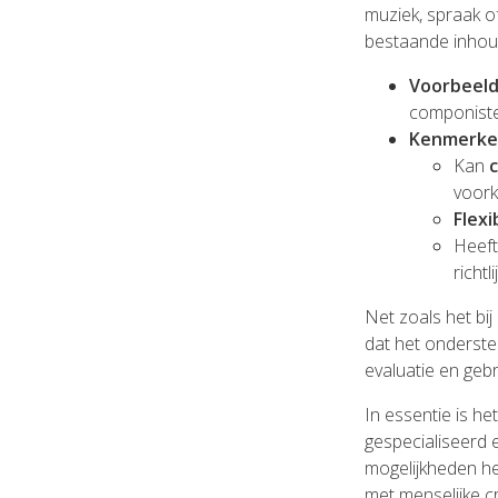
muziek, spraak o
bestaande inhoud
Voorbeel
componiste
Kenmerke
Kan
voork
Flexi
Heeft
richtl
Net zoals het bi
dat het onderste
evaluatie en gebr
In essentie is he
gespecialiseerd e
mogelijkheden hee
met menselijke cre