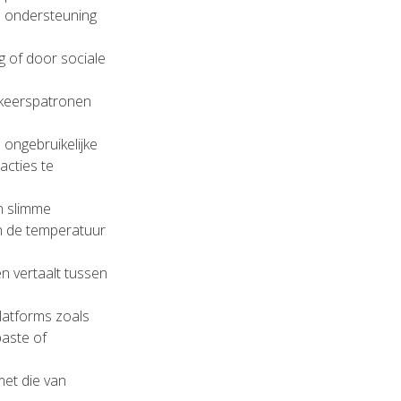
n ondersteuning
g of door sociale
rkeerspatronen
 ongebruikelijke
acties te
in slimme
h de temperatuur
en vertaalt tussen
latforms zoals
aste of
met die van