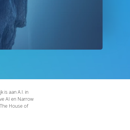
is aan A.I. in
ieve AI en Narrow
j The House of