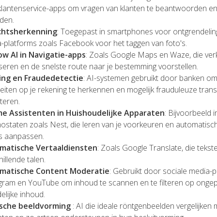
 klantenservice-apps om vragen van klanten te beantwoorden e
eden.
chtsherkenning
: Toegepast in smartphones voor ontgrendelin
-platforms zoals Facebook voor het taggen van foto's.
ow AI in Navigatie-apps
: Zoals Google Maps en Waze, die ve
seren en de snelste route naar je bestemming voorstellen.
ing en Fraudedetectie
: AI-systemen gebruikt door banken om
iteiten op je rekening te herkennen en mogelijk frauduleuze trans
teren.
me Assistenten in Huishoudelijke Apparaten
: Bijvoorbeeld 
ostaten zoals Nest, die leren van je voorkeuren en automatisc
is aanpassen.
matische Vertaaldiensten
: Zoals Google Translate, die tekst
hillende talen.
matische Content Moderatie
: Gebruikt door sociale media-p
gram en YouTube om inhoud te scannen en te filteren op ongep
elijke inhoud.
sche beeldvorming
: AI die ideale röntgenbeelden vergelijken 