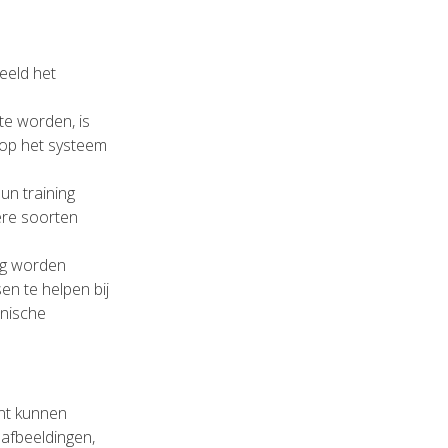
beeld het
te worden, is
arop het systeem
un training
ere soorten
ng worden
n te helpen bij
inische
ent kunnen
 afbeeldingen,