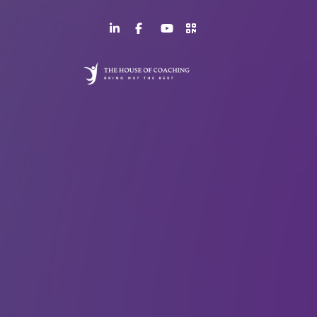
LinkedIn
Facebook
YouTube
>URL
Page
Page
Channel
QR
Code