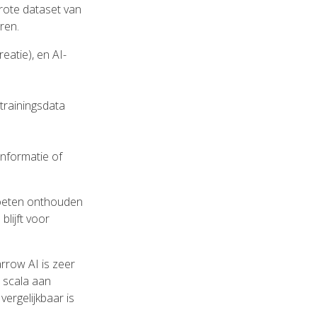
rote dataset van
ren.
eatie), en AI-
 trainingsdata
informatie of
moeten onthouden
lijft voor
arrow AI is zeer
r scala aan
vergelijkbaar is