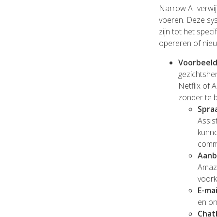
Narrow AI verwij
voeren. Deze sys
zijn tot het spe
opereren of nieu
Voorbeel
gezichtshe
Netflix of 
zonder te b
Spra
Assis
kunne
comm
Aanb
Amazo
voork
E-mai
en on
Chat