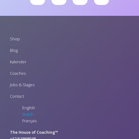
Footer
Shop
menu
Blog
Kalender
Coaches
Jobs & Stages
Contact
English
Dutch
Français
The House of Coaching™
+32 9 3968048