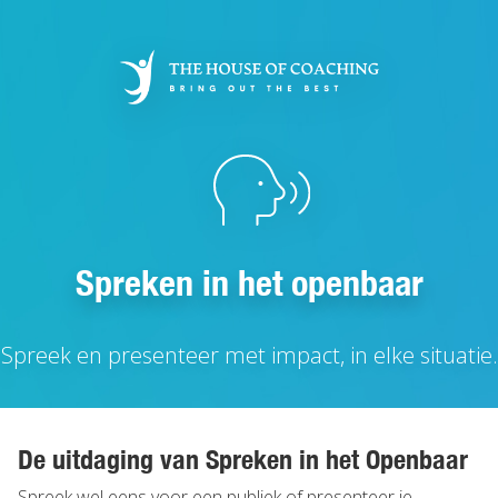
Overslaan
en
naar
de
inhoud
gaan
Spreken in het openbaar
Spreek en presenteer met impact, in elke situatie.
De uitdaging van Spreken in het Openbaar
Spreek wel eens voor een publiek of presenteer je