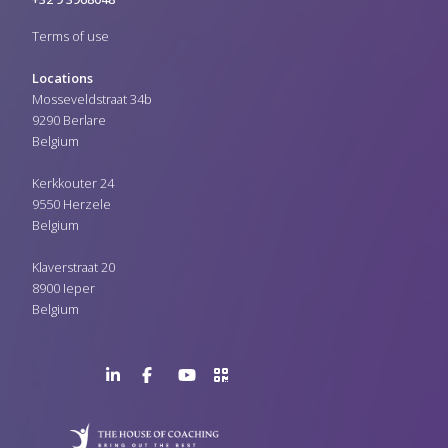
Terms of use
Locations
Mosseveldstraat 34b
9290 Berlare
Belgium
Kerkkouter 24
9550 Herzele
Belgium
Klaverstraat 20
8900 Ieper
Belgium
LinkedIn
Facebook
YouTube
>URL
Page
Page
Channel
QR