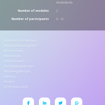
Nederlands
Number of modules
2
Number of participants
6 - 12
spreken in het openbaar
presentatievaardigheden
communicatie
leiderschap
zelfvertrouwen
verkoopvergaderingen
teamvergaderingen
pitching
invloed
21st century skills