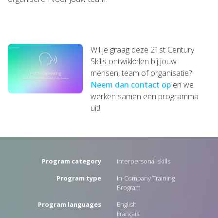
Wil je graag deze 21st Century
Skills ontwikkelen bij jouw
mensen, team of organisatie?
Neem dan contact op
en we
werken samen een programma
uit!
Program category
Interpersonal skills
Program type
In-Company Training
Program
Program languages
English
Français