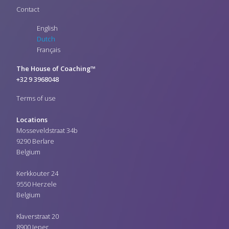
Contact
English
Dutch
Français
The House of Coaching™
+32 9 3968048
Terms of use
Locations
Mosseveldstraat 34b
9290 Berlare
Belgium
Kerkkouter 24
9550 Herzele
Belgium
Klaverstraat 20
8900 Ieper