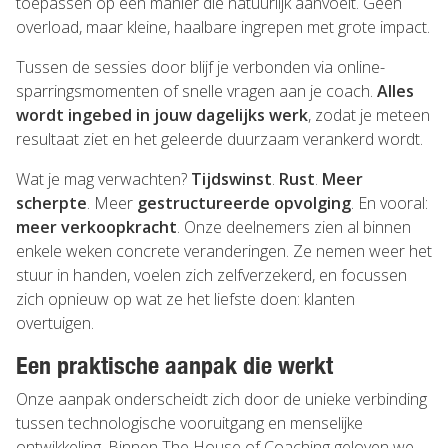
toepassen op een manier die natuurlijk aanvoelt. Geen
overload, maar kleine, haalbare ingrepen met grote impact.
Tussen de sessies door blijf je verbonden via online-
sparringsmomenten of snelle vragen aan je coach.
Alles
wordt ingebed in jouw dagelijks werk
, zodat je meteen
resultaat ziet en het geleerde duurzaam verankerd wordt.
Wat je mag verwachten?
Tijdswinst
.
Rust
.
Meer
scherpte
. Meer
gestructureerde opvolging
. En vooral:
meer verkoopkracht
. Onze deelnemers zien al binnen
enkele weken concrete veranderingen. Ze nemen weer het
stuur in handen, voelen zich zelfverzekerd, en focussen
zich opnieuw op wat ze het liefste doen: klanten
overtuigen.
Een praktische aanpak die werkt
Onze aanpak onderscheidt zich door de unieke verbinding
tussen technologische vooruitgang en menselijke
ontwikkeling. Binnen The House of Coaching geloven we