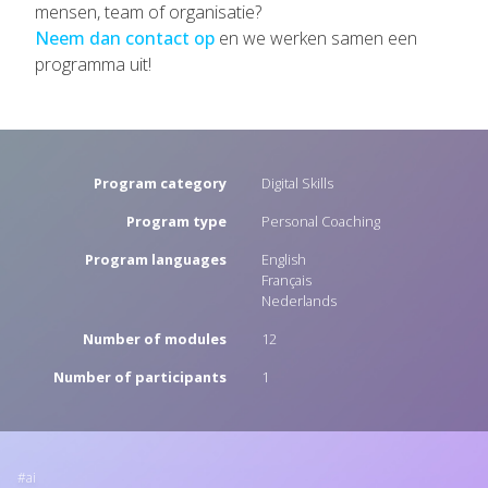
mensen, team of organisatie?
Neem dan contact op
en we werken samen een
programma uit!
Program category
Digital Skills
Program type
Personal Coaching
Program languages
English
Français
Nederlands
Number of modules
12
Number of participants
1
ai