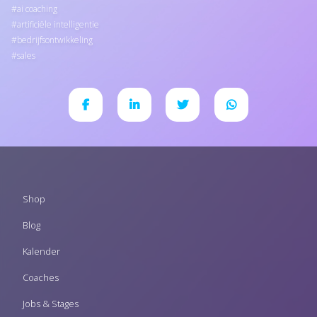
ai coaching
artificiële intelligentie
bedrijfsontwikkeling
sales
Footer
Shop
menu
Blog
Kalender
Coaches
Jobs & Stages