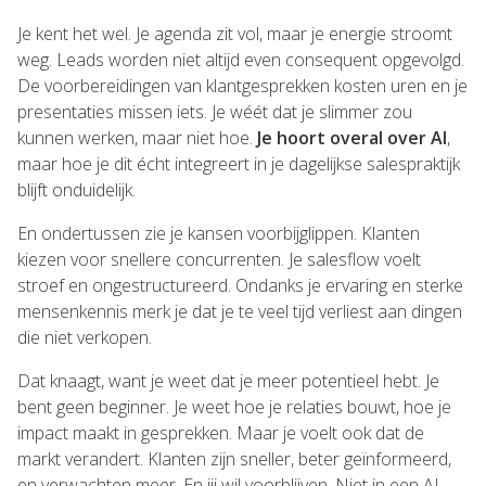
Je kent het wel. Je agenda zit vol, maar je energie stroomt
weg. Leads worden niet altijd even consequent opgevolgd.
De voorbereidingen van klantgesprekken kosten uren en je
presentaties missen iets. Je wéét dat je slimmer zou
kunnen werken, maar niet hoe.
Je hoort overal over AI
,
maar hoe je dit écht integreert in je dagelijkse salespraktijk
blijft onduidelijk.
En ondertussen zie je kansen voorbijglippen. Klanten
kiezen voor snellere concurrenten. Je salesflow voelt
stroef en ongestructureerd. Ondanks je ervaring en sterke
mensenkennis merk je dat je te veel tijd verliest aan dingen
die niet verkopen.
Dat knaagt, want je weet dat je meer potentieel hebt. Je
bent geen beginner. Je weet hoe je relaties bouwt, hoe je
impact maakt in gesprekken. Maar je voelt ook dat de
markt verandert. Klanten zijn sneller, beter geïnformeerd,
en verwachten meer. En jij wil voorblijven. Niet in een AI-