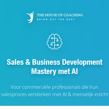
Overslaan
en
naar
de
inhoud
gaan
Sales & Business Development
Mastery met AI
Voor commerciële professionals die hun
salesproces versterken met AI & menselijk inzicht