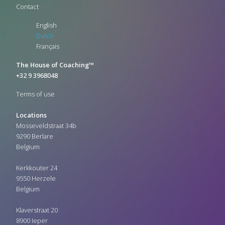
Contact
English
Dutch
Français
The House of Coaching™
+32 9 3968048
Terms of use
Locations
Mosseveldstraat 34b
9290 Berlare
Belgium
Kerkkouter 24
9550 Herzele
Belgium
Klaverstraat 20
8900 Ieper