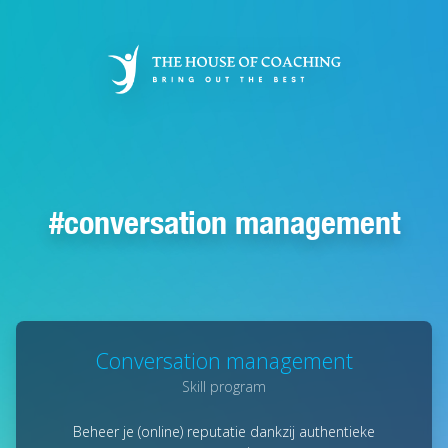
Overslaan
en
naar
de
inhoud
gaan
conversation management
Conversation management
Skill program
Beheer je (online) reputatie dankzij authentieke