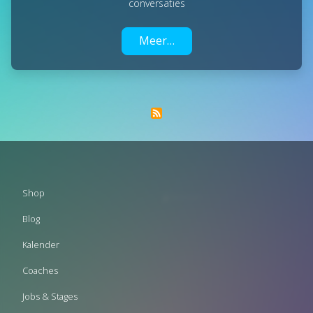
conversaties
Meer…
Footer
Shop
menu
Blog
Kalender
Coaches
Jobs & Stages