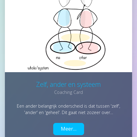
Zelf, ander en systeem
Coaching Card
Een ander belangrijk onderscheid is dat tussen 'zelf',
'ander' en 'geheel'. Dit gaat niet zozeer over…
Meer…