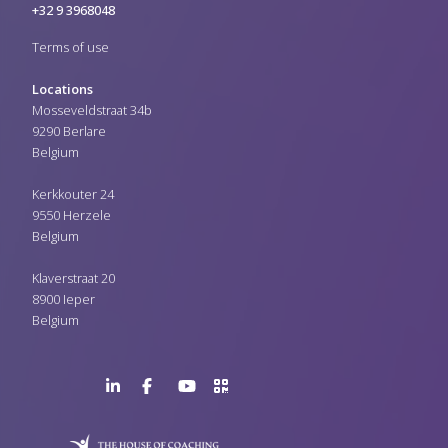
+32 9 3968048
Terms of use
Locations
Mosseveldstraat 34b
9290 Berlare
Belgium
Kerkkouter 24
9550 Herzele
Belgium
Klaverstraat 20
8900 Ieper
Belgium
LinkedIn
Facebook
YouTube
>URL