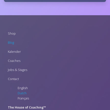
Footer
Shop
menu
Blog
Kalender
Coaches
Jobs & Stages
Contact
English
Dutch
Français
The House of Coaching™