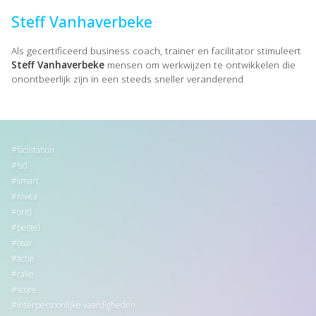
Steff Vanhaverbeke
Als gecertificeerd business coach, trainer en facilitator stimuleert
Steff Vanhaverbeke
mensen om werkwijzen te ontwikkelen die
onontbeerlijk zijn in een steeds sneller veranderend
facilitation
lsd
smart
nivea
orid
pestel
osar
actie
rake
score
interpersoonlijke vaardigheden