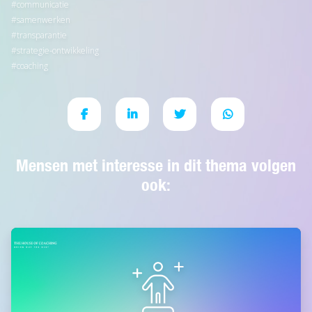
communicatie
samenwerken
transparantie
strategie-ontwikkeling
coaching
Mensen met interesse in dit thema volgen
ook: