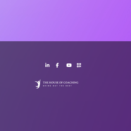
LinkedIn
Facebook
YouTube
>URL
Page
Page
Channel
QR
Code