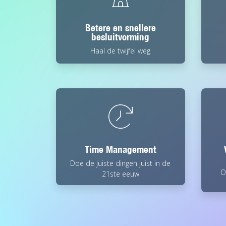
Betere en snellere
besluitvorming
Haal de twijfel weg
Time Management
Doe de juiste dingen juist in de
O
21ste eeuw