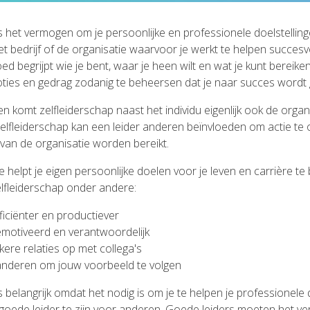
is het vermogen om je persoonlijke en professionele doelstelling
 het bedrijf of de organisatie waarvoor je werkt te helpen succesvo
oed begrijpt wie je bent, waar je heen wilt en wat je kunt bereiken
oties en gedrag zodanig te beheersen dat je naar succes wordt g
ven komt zelfleiderschap naast het individu eigenlijk ook de organ
elfleiderschap kan een leider anderen beïnvloeden om actie t
van de organisatie worden bereikt.
e helpt je eigen persoonlijke doelen voor je leven en carrière te 
lfleiderschap onder andere:
ficiënter en productiever
emotiveerd en verantwoordelijk
ere relaties op met collega's
 anderen om jouw voorbeeld te volgen
s belangrijk omdat het nodig is om je te helpen je professionele
goede leider te zijn voor anderen. Goede leiders moeten het 