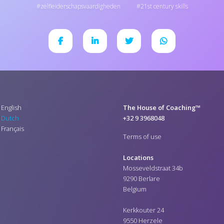
zelfleiderschapsvaardigheden
21st century skills
English
The House of Coaching™
Dutch
+32 9 3968048
Français
Terms of use
Locations
Mosseveldstraat 34b
9290 Berlare
Belgium
Kerkkouter 24
9550 Herzele