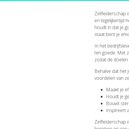
Zelfleiderschap 
en tegelijkertijd
houdt in dat je g
staat bent je em
In het bedrijfsle
ten goede. Met z
zodat de doelen 
Behalve dat het j
voordelen van ze
Maakt je ef
Houdt je g
Bouwt sterk
Inspireert
Zelfleiderschap i
bereiken en een 