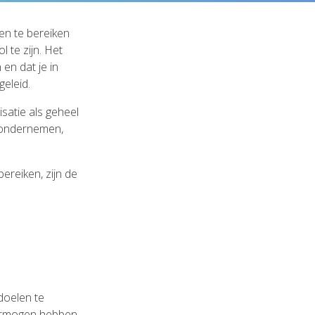
en te bereiken
l te zijn. Het
 en dat je in
eleid.
isatie als geheel
e ondernemen,
bereiken, zijn de
 doelen te
vermogen hebben