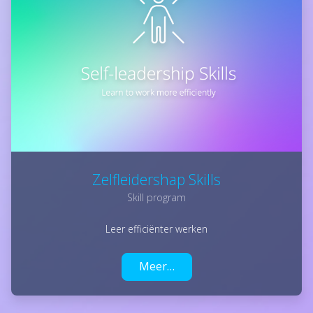
Zelfleidershap Skills
Skill program
Leer efficiënter werken
Meer…