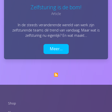
Zelfsturing is de bom!
Article
In de steeds veranderende wereld van werk zijn
zelfsturende teams dé trend van vandaag. Maar wat is
zelfsturing nu eigenlijk? En wat maakt…
Meer…
Footer
Shop
menu