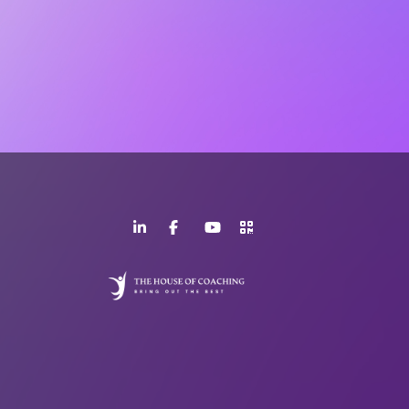
LinkedIn
Facebook
YouTube
>URL
Page
Page
Channel
QR
Code