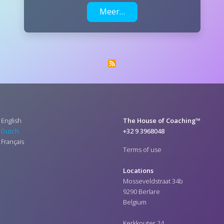
Meer…
English
The House of Coaching™
Dutch
+32 9 3968048
Français
Terms of use
Locations
Mosseveldstraat 34b
9290 Berlare
Belgium
Kerkkouter 24