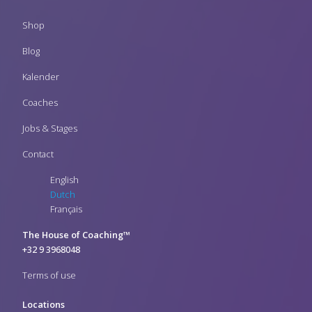
Footer
Shop
menu
Blog
Kalender
Coaches
Jobs & Stages
Contact
English
Dutch
Français
The House of Coaching™
+32 9 3968048
Terms of use
Locations