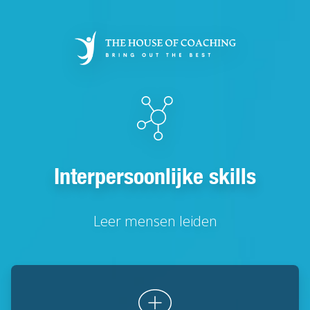
Overslaan
en
naar
de
inhoud
gaan
Interpersoonlijke skills
Leer mensen leiden